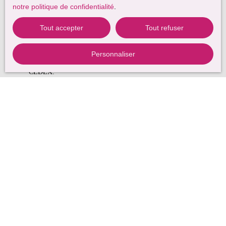
notre politique de confidentialité
.
vous inscrire gratuitement sur la liste d'opposition au démarchage
téléphonique, prévu par l'article L223-1 du code de la
Tout accepter
Tout refuser
consommation, sur le site Internet www.bloctel.gouv.fr ou par
courrier adressé à :
Personnaliser
Société Worldline, Service Bloctel, CS 61311, 41013 BLOIS
CEDEX.
Pour en savoir plus sur le traitement de vos données personnelles,
veuillez consulter notre
politique de confidentialité
.
Recevoir des annonces