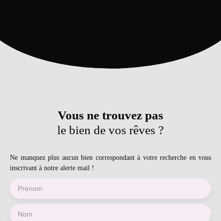
WC indépendant. A l'étage, une mezzanine, un WC indépendant,
4 chambres et un dégagement. Le tout sur un terrain de 5190 m²
avec un garage indépendant de 25 m². Informations
complémentaires : - Electricité refaite entre 2017-2019 -
Chauffage électrique : 2 ans + Poêle à pelés - Isolation des
combles refaite - Taxe foncière : 450 € - Fosse septique neuve
Vous ne trouvez pas
le bien de vos rêves ?
Ne manquez plus aucun bien correspondant à votre recherche en vous
inscrivant à notre alerte mail !
Prénom
Nom