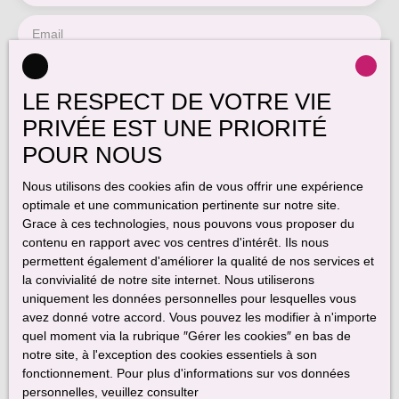
Email
Type d'offre
Vente
LE RESPECT DE VOTRE VIE
Type de bien
PRIVÉE EST UNE PRIORITÉ
Maison
POUR NOUS
Localisation
Saint-Martin-des-Noyers (85140)
Nous utilisons des cookies afin de vous offrir une expérience
optimale et une communication pertinente sur notre site.
Budget max (€)
Grace à ces technologies, nous pouvons vous proposer du
contenu en rapport avec vos centres d'intérêt. Ils nous
permettent également d'améliorer la qualité de nos services et
Surface min (m²)
la convivialité de notre site internet. Nous utiliserons
uniquement les données personnelles pour lesquelles vous
Pièces min
avez donné votre accord. Vous pouvez les modifier à n'importe
quel moment via la rubrique ″Gérer les cookies″ en bas de
notre site, à l'exception des cookies essentiels à son
J'accepte le traitement de mes données personnelles
fonctionnement. Pour plus d'informations sur vos données
conformément au RGPD. Si vous ne souhaitez pas faire l'objet de
personnelles, veuillez consulter
prospection commerciale par voie téléphonique, vous pouvez