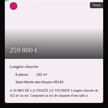
Vendu
259 800
€
Longère rénovée
8
pièces
162
m²
Saint-Martin-des-Noyers 85140
A 10 MIN DE LA CHAIZE LE VICOMTE Longère rénovée de
162 m² au sol. Composée au rez de chaussée d'une salle à
manger, une cuisine aménagée, un espace bureau, un salon avec
poêle à pelés, une salle de bain avec douche supplémentaire, un