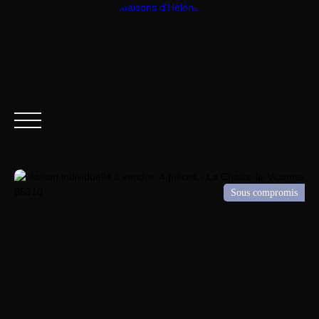
Sous compromis
ACCUEIL
ACHETER
LOUER
VENDRE
CONTAC
Être rappelé