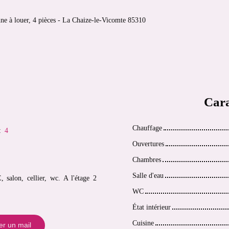
ne à louer, 4 pièces - La Chaize-le-Vicomte 85310
Cara
Chauffage
:
4
Ouvertures
Chambres
Salle d'eau
salon, cellier, wc. A l'étage 2
WC
État intérieur
Cuisine
r un mail