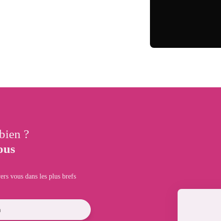
 bien ?
ous
ers vous dans les plus brefs
m