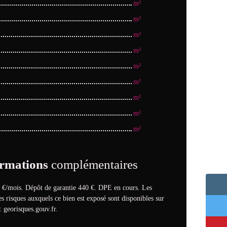
m²
m²
m²
m²
m²
m²
m²
m²
m²
rmations
complémentaires
 €/mois. Dépôt de garantie 440 €. DPE en cours. Les
es risques auxquels ce bien est exposé sont disponibles sur
: georisques.gouv.fr.