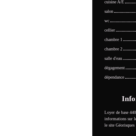
cuisine A/E
salon
wc
cellier
chambre 1
chambre 2
salle d'eau
dégagement
dépendance
Info
Loyer de base 440
informations sur l
le site Géorisques 