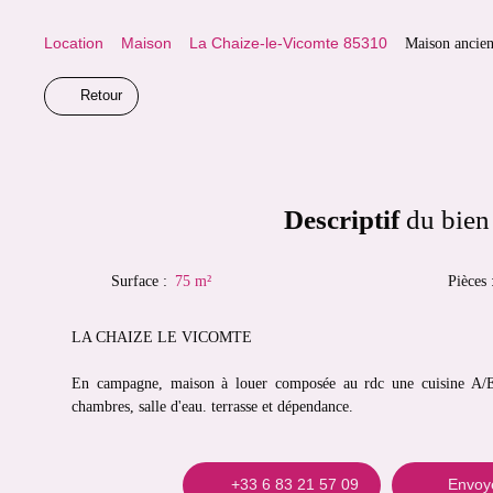
Location
Maison
La Chaize-le-Vicomte 85310
Maison ancien
Retour
Descriptif
du bien
Surface
:
75
m²
Pièces
LA CHAIZE LE VICOMTE
En campagne, maison à louer composée au rdc une cuisine A/E, 
chambres, salle d'eau. terrasse et dépendance.
+33 6 83 21 57 09
Envoye